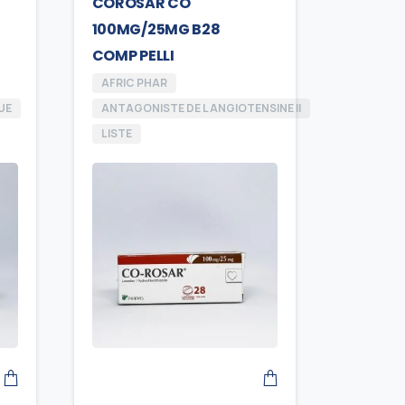
COROSAR CO
100MG/25MG B28
COMP PELLI
AFRIC PHAR
UE
ANTAGONISTE DE L ANGIOTENSINE II
LISTE