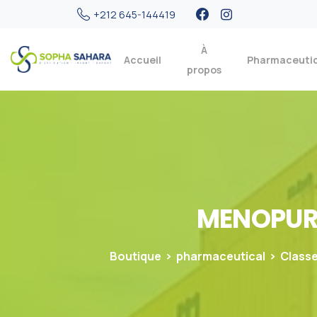
+212 645-144419
À
Accueil
Pharmaceuti
propos
MENOPU
Boutique
pharmaceutical
Classe