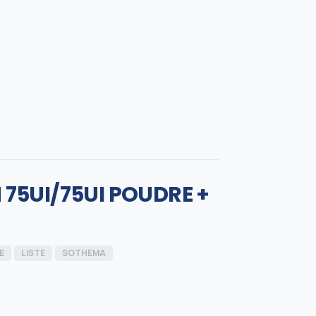
75UI/75UI POUDRE +
E
LISTE
SOTHEMA