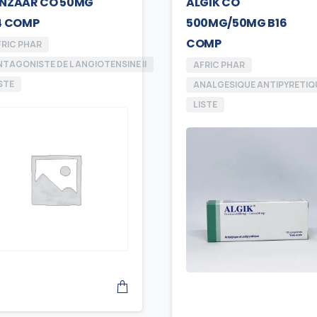
NZAAR CO 50MG
ALGIK CO
4 COMP
500MG/50MG B16
COMP
FRIC PHAR
TAGONISTE DE L ANGIOTENSINE II
AFRIC PHAR
STE
ANALGESIQUE ANTIPYRETIQ
LISTE