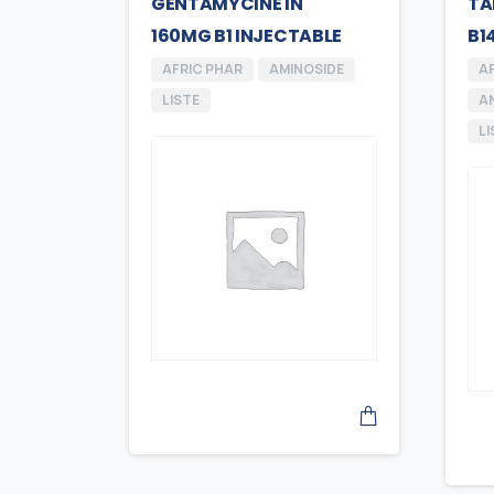
GENTAMYCINE IN
TA
160MG B1 INJECTABLE
B1
AFRIC PHAR
AMINOSIDE
A
LISTE
AN
LI