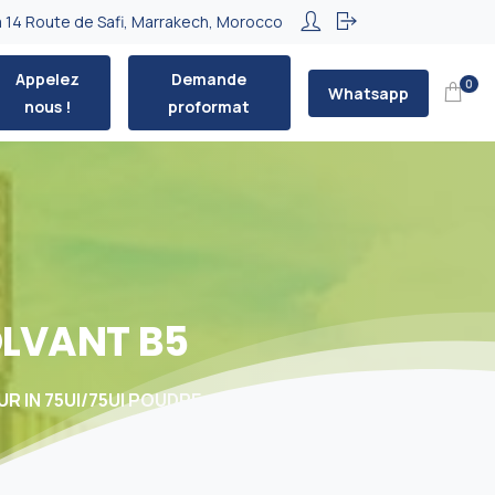
 14 Route de Safi, Marrakech, Morocco
Appelez
Demande
0
Whatsapp
nous !
proformat
LVANT
B5
R IN 75UI/75UI POUDRE + SOLVANT B5