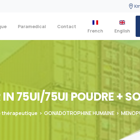
Km
que
Paramedical
Contact
French
English
R
IN
75UI/75UI
POUDRE
+
SO
 thérapeutique
GONADOTROPHINE HUMAINE
MENOPU