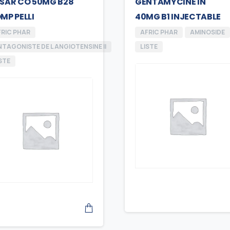
SAR CO 50MG B28
GENTAMYCINE IN
MP PELLI
40MG B1 INJECTABLE
FRIC PHAR
AFRIC PHAR
AMINOSIDE
TAGONISTE DE L ANGIOTENSINE II
LISTE
STE