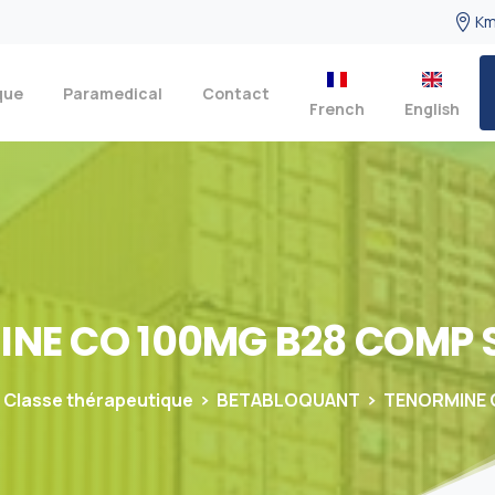
Km
que
Paramedical
Contact
French
English
INE
CO
100MG
B28
COMP
Classe thérapeutique
BETABLOQUANT
TENORMINE 