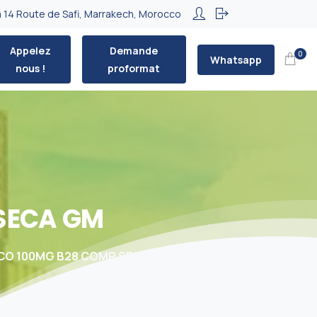
 14 Route de Safi, Marrakech, Morocco
Appelez
Demande
0
Whatsapp
nous !
proformat
SECA
GM
CO 100MG B28 COMP SECA GM