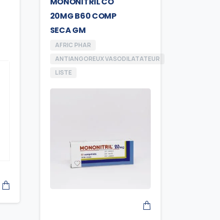
MONONITRIL CO
20MG B60 COMP
SECA GM
AFRIC PHAR
ANTIANGOREUX VASODILATATEUR
LISTE