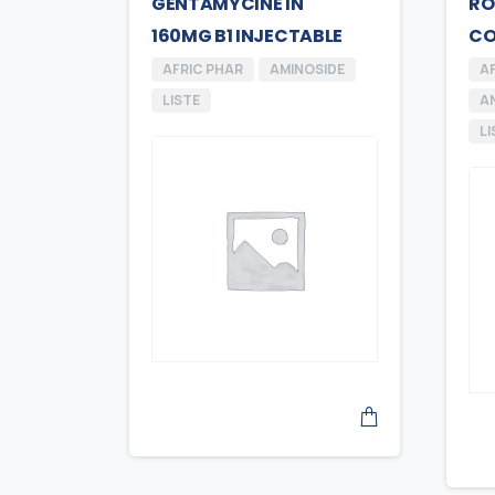
GENTAMYCINE IN
RO
160MG B1 INJECTABLE
CO
AFRIC PHAR
AMINOSIDE
A
LISTE
AN
LI