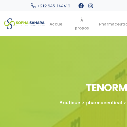
+212 645-144419
À
Accueil
Pharmaceuti
propos
TENORM
Boutique
pharmaceutical