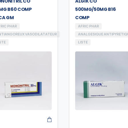
NONITRIL CO
ALGIK CO
MG B60 COMP
500MG/50MG B16
CA GM
COMP
FRIC PHAR
AFRIC PHAR
NTIANGOREUX VASODILATATEUR
ANALGESIQUE ANTIPYRETIQ
STE
LISTE