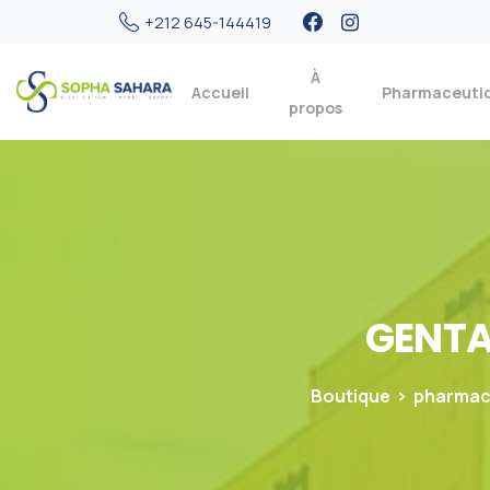
+212 645-144419
À
Accueil
Pharmaceuti
propos
GENT
Boutique
pharmac