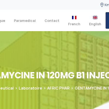
Km
que
Paramedical
Contact
French
English
AMYCINE
IN
120MG
B1
INJE
eutical
Laboratoire
AFRIC PHAR
GENTAMYCINE IN 