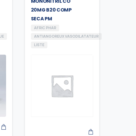
MONONITRIL CO
20MG B20 COMP
SECA PM
AFRIC PHAR
UE
ANTIANGOREUX VASODILATATEUR
LISTE