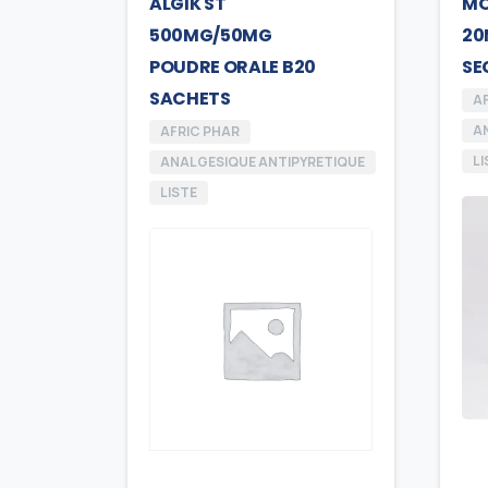
ALGIK ST
MO
500MG/50MG
20
POUDRE ORALE B20
SE
SACHETS
A
A
AFRIC PHAR
LI
ANALGESIQUE ANTIPYRETIQUE
LISTE