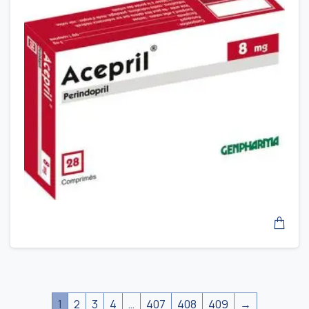
1
2
3
4
…
407
408
409
→